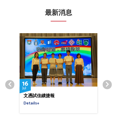
最新消息
16
15
Jul
Jul
氏集團
文憑試佳績捷報
本校創
獎」
mic
Details+
Detai