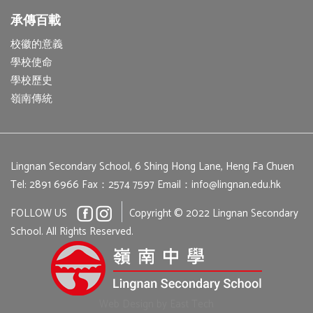
承傳百載
校徽的意義
學校使命
學校歷史
嶺南傳統
Lingnan Secondary School, 6 Shing Hong Lane, Heng Fa Chuen
Tel: 2891 6966
Fax：2574 7597
Email：
info@lingnan.edu.hk
FOLLOW US
Copyright © 2022 Lingnan Secondary
School. All Rights Reserved.
Web Design
by
East Tech