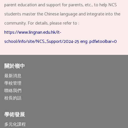
parent education and support for parents, etc., to help NCS
students master the Chinese language and integrate into the
community. For details, please refer to :
https://www.lingnan.edu.hk/it-
school/info/site/NCS_Support/2024-25 eng .pdf#toolbar=0
關於嶺中
最新消息
學校管理
聯絡我們
校長的話
學術發展
多元化課程