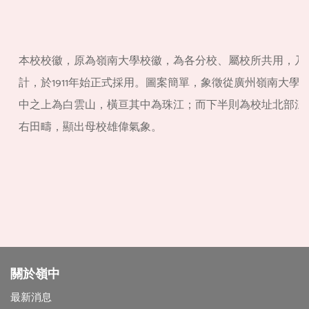
本校校徽，原為嶺南大學校徽，為各分校、屬校所共用，乃
計，於1911年始正式採用。圖案簡單，象徵從廣州嶺南大學
中之上為白雲山，橫亘其中為珠江；而下半則為校址北部江岸
右田疇，顯出母校雄偉氣象。
關於嶺中
最新消息