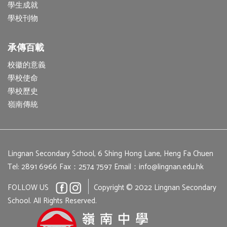
學生成就
學校刊物
承傳百載
校徽的意義
學校使命
學校歷史
嶺南傳統
Lingnan Secondary School, 6 Shing Hong Lane, Heng Fa Chuen
Tel: 2891 6966
Fax：2574 7597
Email：
info@lingnan.edu.hk
FOLLOW US
Copyright © 2022 Lingnan Secondary
School. All Rights Reserved.