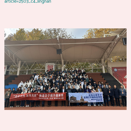
article=2503_c4_lingnan