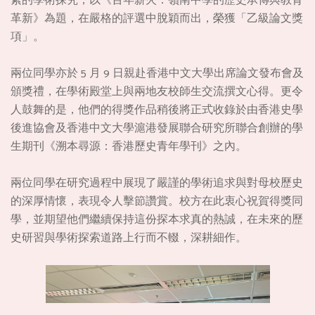
素的學術探究，以《百年薪火：嶺南中學的歷史承傳與教育
革新》為題，在嚴格的評選中脫穎而出，榮獲「乙級論文獎
項」。
兩位同學亦於 5 月 9 日親赴香港中文大學出席論文發布會及
頒獎禮，在學術殿堂上與兩地友校師生交流撰文心得。更令
人鼓舞的是，他們的得獎作品稍後將正式收錄於由香港史學
後進協會及香港中文大學滬港發展聯合研究所聯合創辦的學
生期刊《溯本尋源：香港歷史青年學刊》之內。
兩位同學在研究過程中展現了嚴謹的學術追求與對母校歷史
的深厚情懷，表現令人擊節讚賞。校方在此衷心祝賀得獎同
學，並期望他們繼續保持這份探本求真的熱誠，在未來的歷
史研習與學術探索道路上行而不輟，深耕細作。