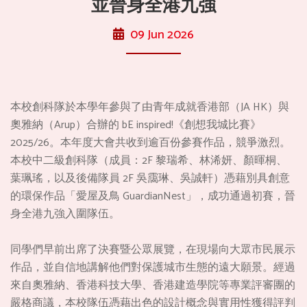
並晉身全港九強
09 Jun 2026
本校創科隊於本學年參與了由青年成就香港部（JA HK）與
奧雅納（Arup）合辦的 bE inspired!《創想我城比賽》
2025/26。本年度大會共收到逾百份參賽作品，競爭激烈。
本校中二級創科隊（成員：2F 黎瑞希、林浠妍、顏暉桐、
葉珮瑤，以及後備隊員 2F 吳靄琳、吳誠軒）憑藉別具創意
的環保作品「愛屋及鳥 GuardianNest」，成功通過初賽，晉
身全港九強入圍隊伍。
同學們早前出席了決賽暨公眾展覽，在現場向大眾市民展示
作品，並自信地講解他們對保護城市生態的遠大願景。經過
來自奧雅納、香港科技大學、香港建造學院等專業評審團的
嚴格商議，本校隊伍憑藉出色的設計概念與實用性獲得評判