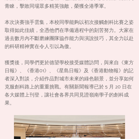
青睞，擊敗同場眾多精英強敵，榮獲全港季軍。
本次決賽強手雲集，本校同學能夠以初次接觸創科比賽之姿
取得如此佳績，全憑他們在準備過程中的刻苦努力。大家在
過去數月內不斷磨練團隊協作能力與演說技巧，其全力以赴
的科研精神實在令人引以為傲。
獲獎後，同學們更於德望學校接受媒體訪問，與來自《東方
日報》、《香港01》、《星島日報》及《香港動物報》的記
者深入對談，介紹作品對城市未來的綠色願景，並分享如何
克服創科路上的重重挑戰。有關新聞報導已於 5 月 20 日在
各大媒體上刊登，讓社會各界共同見證嶺南學子的創科成
果。