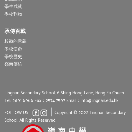
學生成就
學校刊物
承傳百載
校徽的意義
學校使命
學校歷史
嶺南傳統
Lingnan Secondary School, 6 Shing Hong Lane, Heng Fa Chuen
Tel: 2891 6966
Fax：2574 7597
Email：
info@lingnan.edu.hk
FOLLOW US
Copyright © 2022 Lingnan Secondary
School. All Rights Reserved.