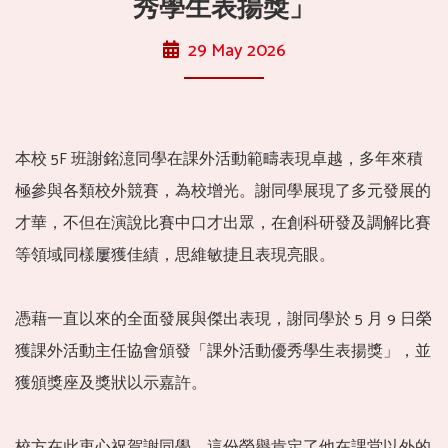
秀學生表揚獎」
29 May 2026
本校 5F 班謝銘澺同學在課外活動範疇表現卓越，多年來積
極參與各類校外競賽，為校增光。謝同學展現了多元發展的
才華，不但在演說比賽中口才出眾，在創科研發及調解比賽
等領域同樣屢獲佳績，思維敏捷且表現亮眼。
憑藉一直以來的全面發展與傑出表現，謝同學於 5 月 9 日榮
獲課外活動主任協會頒發「課外活動優秀學生表揚獎」，並
獲頒獎座及獎狀以示嘉許。
校方在此衷心祝賀謝同學，這份榮譽肯定了他在課堂以外的