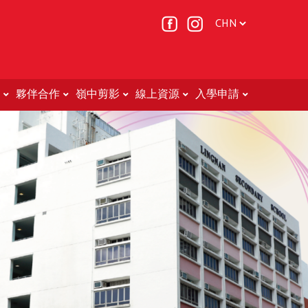
夥伴合作
嶺中剪影
線上資源
入學申請
Non-Chinese Speaking (NCS) Students (非華語學生的教育支援 )
轉校申請表(中二至中五適用)