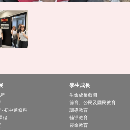
展
學生成長
課程
生命成長藍圖
習
德育、公民及國民教育
 · 初中選修科
訓導教育
 課程
輔導教育
廣
靈命教育