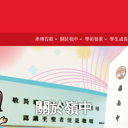
承傳百載
關於嶺中
學術發展
學生成長
Education Support For 
關於嶺中