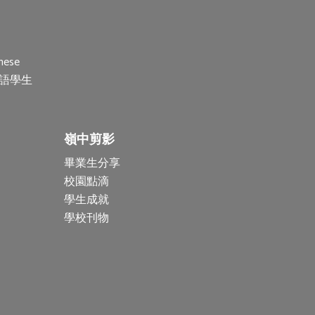
nese
(非華語學生
嶺中剪影
畢業生分享
校園點滴
學生成就
學校刊物