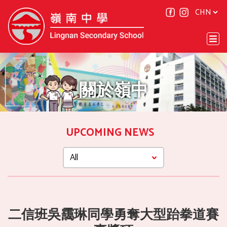
關於嶺中
UPCOMING NEWS
二信班吳靄琳同學勇奪大型跆拳道賽