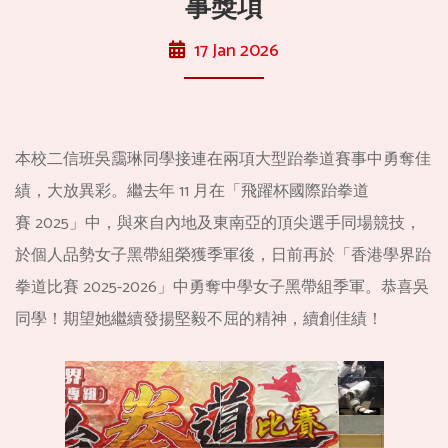
事獎項
17 Jan 2026
本校二信班吳靄琳同學接連在兩項大型跆拳道賽事中勇奪佳
績，
大放異彩。繼去年 11 月在「飛躍杯國際跆拳道
賽 2025」
中，與來自內地及東南亞的頂尖選手同場競技，
於個人品勢女子黑帶組榮獲季軍後，日前再於「香港學界跆
拳道比賽
2025-2026」中勇奪中學女子黑帶組季軍。恭喜吳
同學！
期望她繼續發揚堅毅不屈的精神，續創佳績！