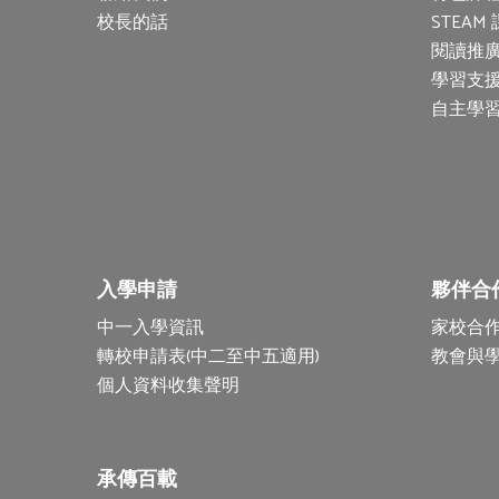
校長的話
STEAM
閱讀推
學習支
自主學
入學申請
夥伴合
中一入學資訊
家校合
轉校申請表(中二至中五適用)
教會與
個人資料收集聲明
承傳百載