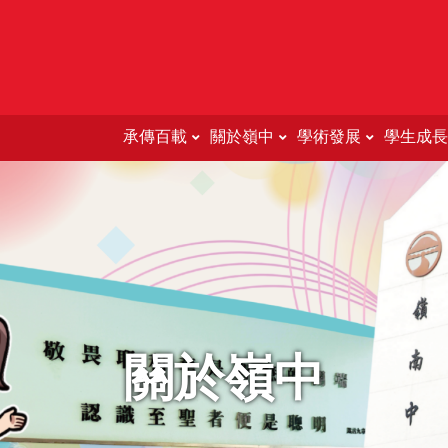
承傳百載
關於嶺中
學術發展
學生成長
Education Support For 
關於嶺中