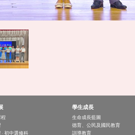
展
學生成長
課程
生命成長藍圖
習
德育、公民及國民教育
 · 初中選修科
訓導教育