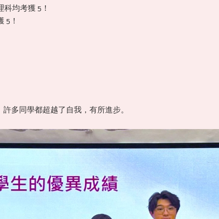
科均考獲 5！
 5！
，許多同學都超越了自我，有所進步。