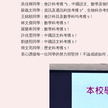
吳佳輝同學：會計科考獲 *5，中國語文、數學及物理
蘇義文同學：資訊及通訊科技考獲 5*，生物科亦考獲
王錦順同學：會計科目及數學科均考獲 5！
林文傑同學：數學科考獲 5！
羅樂希同學：數學科考獲 5！
許佳雯同學：中國語文科考獲 5！
劉捷熙同學：中國語文科考獲 5！
簡文亮同學：歷史科考獲 5！
衷心讚揚每一位同學的努力與堅持！不論成績如何