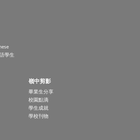
nese
(非華語學生
嶺中剪影
畢業生分享
校園點滴
學生成就
學校刊物