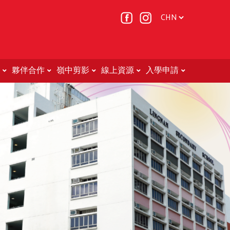
夥伴合作
嶺中剪影
線上資源
入學申請
Non-Chinese Speaking (NCS) Students (非華語學生的教育支援 )
轉校申請表(中二至中五適用)