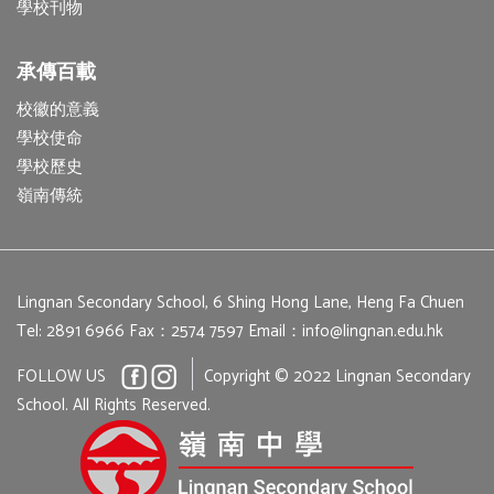
學校刊物
承傳百載
校徽的意義
學校使命
學校歷史
嶺南傳統
Lingnan Secondary School, 6 Shing Hong Lane, Heng Fa Chuen
Tel: 2891 6966
Fax：2574 7597
Email：
info@lingnan.edu.hk
FOLLOW US
Copyright © 2022 Lingnan Secondary
School. All Rights Reserved.