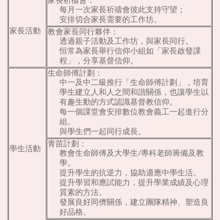
家長祈禱會：
每月一次家長祈禱會彼此支持守望；
安排切合家長需要的工作坊。
家長活動
教會家長同行夥伴：
透過親子活動及工作坊，與家長同行。
恒常為家長舉行信仰小組如「家長啟發課
程」，分享基督信仰。
生命師傅計劃：
中一及中二級推行「生命師傅計劃」，培育
學生建立人和人之間和諧關係，也讓學生以
有趣生動的方式認識基督教信仰。
每一個課堂會安排數位教會義工一起進行分
組。
與學生們一起同行成長。
青苗計劃：
學生活動
教會生命師傅及大學生/專科老師籌備及教
學。
提升學生的抗逆力，協助適應中學生活。
提升學習和應試能力，提升學業成績及心理
質素的方法。
發展良好同儕關係，建立團隊精神、塑造良
好品格。