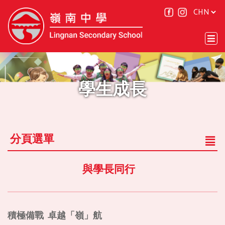
學生成長
分頁選單
與學長同行
積極備戰 卓越「嶺」航